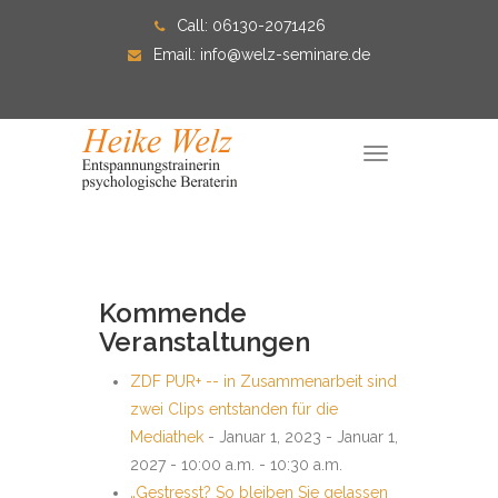
Skip
Call:
06130-2071426
to
Email:
info@welz-seminare.de
content
T
o
g
g
l
e
n
a
v
i
Kommende
g
a
Veranstaltungen
t
i
o
ZDF PUR+ -- in Zusammenarbeit sind
n
zwei Clips entstanden für die
Mediathek
- Januar 1, 2023 - Januar 1,
2027 - 10:00 a.m. - 10:30 a.m.
„Gestresst? So bleiben Sie gelassen