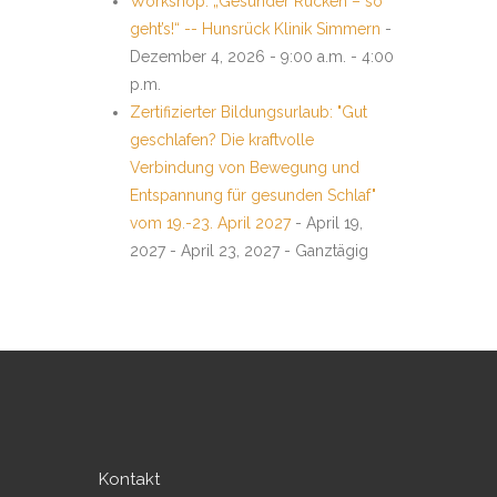
Workshop: „Gesunder Rücken – so
geht’s!“ -- Hunsrück Klinik Simmern
-
Dezember 4, 2026 - 9:00 a.m. - 4:00
p.m.
Zertifizierter Bildungsurlaub: "Gut
geschlafen? Die kraftvolle
Verbindung von Bewegung und
Entspannung für gesunden Schlaf"
vom 19.-23. April 2027
- April 19,
2027 - April 23, 2027 - Ganztägig
Kontakt